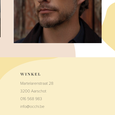
WINKEL
Martelarenstraat 28
3200 Aarschot
016 568 983
info@occhi.be